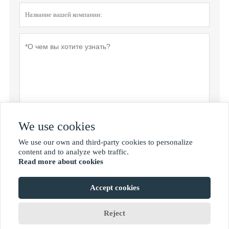
We use cookies
Политика конфиденциальности
отправить
We use our own and third-party cookies to personalize

content and to analyze web traffic.
Read more about cookies
MORE SERVICES
Accept cookies
Авторские права принадлежат © Shan Dong Jie Han Metal Material Co., Ltd.
Reject









