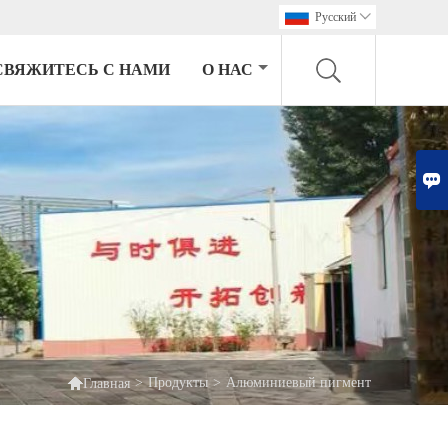
Pусский

СВЯЖИТЕСЬ С НАМИ
О НАС


>
Продукты
>
Алюминиевый пигмент
Главная