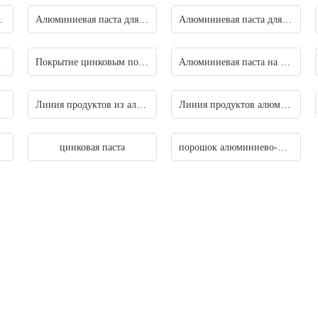
иниевая паста
Алюминиевая паста для индустрии чернил
Алюминиевая паста для строительной индустрии
ленности
Покрытие цинковым порошком
Алюминиевая паста на водной основе
ава
Линия продуктов из алюминиевого порошка
Линия продуктов алюминиевой пасты
т
цинковая паста
порошок алюминиево-магниевого сплава