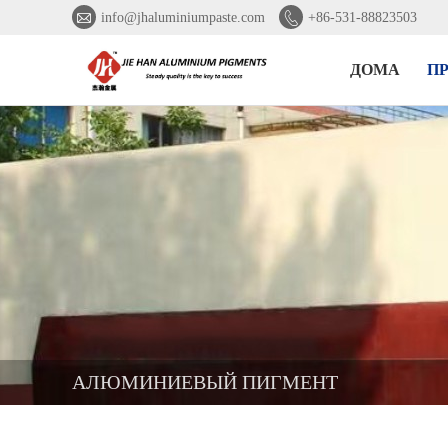


info@jhaluminiumpaste.com
+86-531-88823503
ДОМА
П
АЛЮМИНИЕВЫЙ ПИГМЕНТ