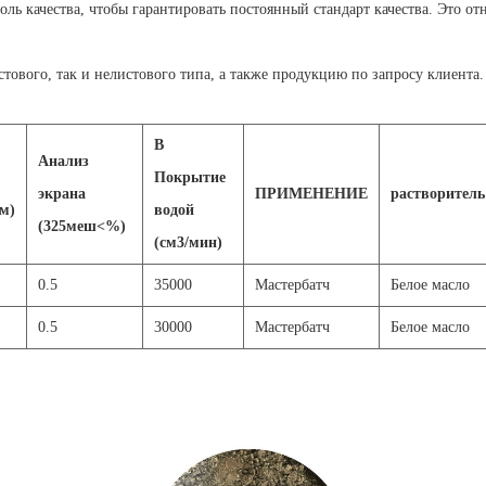
 качества, чтобы гарантировать постоянный стандарт качества. Это отн
ового, так и нелистового типа, а также продукцию по запросу клиента.
В
Анализ
Покрытие
экрана
ПРИМЕНЕНИЕ
растворитель
м)
водой
(325меш<%)
(см3/мин)
0.
5
3
5000
М
астербатч
Белое масло
0.
5
30000
М
астербатч
Белое масло