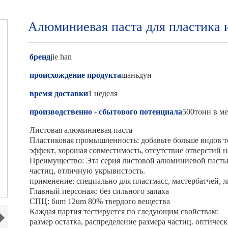
Алюминиевая паста для пластика 
бренд
jie han
происхождение продукта
шаньдун
время доставки
1 неделя
производственно - сбытового потенциала
500тонн в м
Листовая алюминиевая паста
Пластиковая промышленность: добавьте больше видов т
эффект, хорошая совместимость, отсутствие отверстий н
Преимущество: Эта серия листовой алюминиевой пасты
частиц, отличную укрывистость.
применение: специально для пластмасс, мастербатчей, л
Главный персонаж: без сильного запаха
СПЦ: 6um 12um 80% твердого вещества
Каждая партия тестируется по следующим свойствам:
размер остатка, распределение размера частиц. оптичес