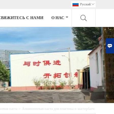
Pусский

СВЯЖИТЕСЬ С НАМИ
О НАС

иевая паста
>
Алюминиевая паста для пластика и мастербатч