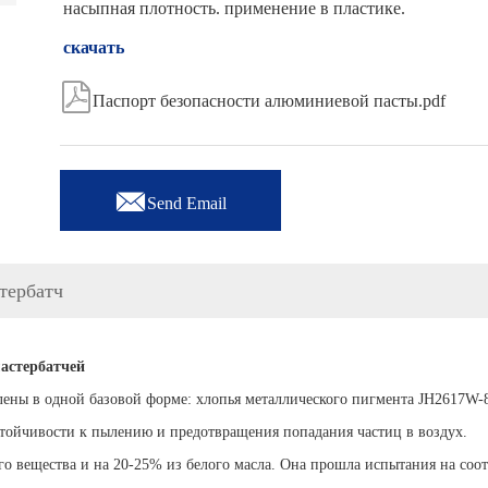
насыпная плотность. применение в пластике.
скачать

Паспорт безопасности алюминиевой пасты.pdf

Send Email
тербатч
мастербатчей
лены в одной базовой форме: хлопья металлического пигмента JH2617W-
стойчивости к пылению и предотвращения попадания частиц в воздух.
го вещества и на 20-25% из белого масла. Она прошла испытания на соо