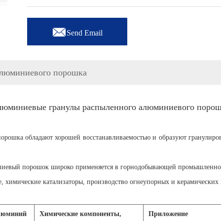

Send Email
алюминиевого порошка
юминиевые гранулы распыленного алюминиевого поро
рошка обладают хорошей восстанавливаемостью и образуют гранулиро
ниевый порошок широко применяется в горнодобывающей промышленнос
, химические катализаторы, производство огнеупорных и керамических и
люминий
Химические компоненты,
Приложение