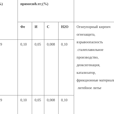
%
)
примеси&лт;(%)
Фе
И
С
H2O
Огнеупорный кирпич
огнезащита,
взрывоопасность
,9
0,10
0,05
0,008
0,10
.сталеплавильное
производство,
деоксигенация,
катализатор,
фрикционные материал
литейное литье
,9
0,10
0,05
0,008
0,10