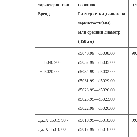
характеристики
порошок
(
Бренд
Размер сетки диапазона
зернистости(
м
м)
Или средний диаметр
(d50
м
м)
d5040.99
—
d5038.00
99
JHd50
40.90~
d5037.99
—
d5035.00
JHd50
20.00
d5034.99
—
d5032.00
d5031.99
—
d5029.00
d5028.99
—
d5026.00
d5025.99
—
d5023.00
d5022.99
—
d5020.00
Дж.Х.
d5019.99~
d5019.99
—
d5018.00
99
Дж.Х.
d5010.00
d5017.99
—
d5016.00