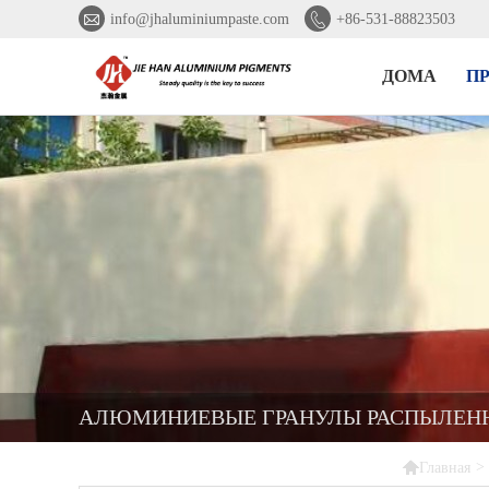


info@jhaluminiumpaste.com
+86-531-88823503
ДОМА
П
АЛЮМИНИЕВЫЕ ГРАНУЛЫ РАСПЫЛЕН

>
Главная