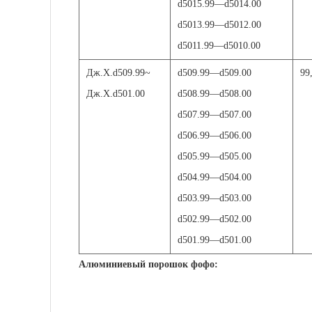
d5015.99
—
d5014.00
d5013.99
—
d5012.00
d5011.99
—
d5010.00
Дж.Х.
d509.99~
d509.99
—
d509.00
99
Дж.Х.
d501.00
d508.99
—
d508.00
d507.99
—
d507.00
d506.99
—
d506.00
d505.99
—
d505.00
d504.99
—
d504.00
d503.99
—
d503.00
d502.99
—
d502.00
d501.99
—
d501.00
Алюминиевый порошок фофо: