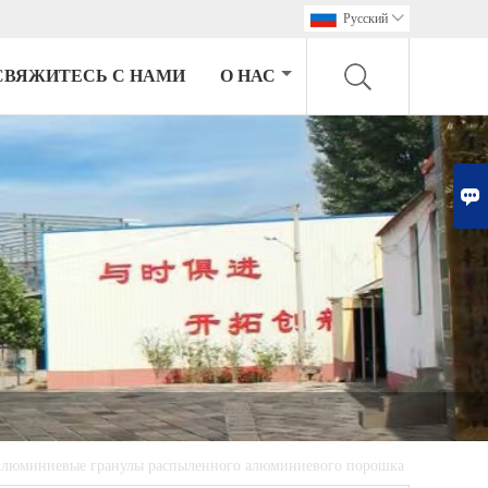
Pусский

СВЯЖИТЕСЬ С НАМИ
О НАС

люминиевые гранулы распыленного алюминиевого порошка