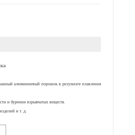
шка
ванный алюминиевый порошок в результате плавления
ти и бурении взрывчатых веществ.
зделий и т. д.