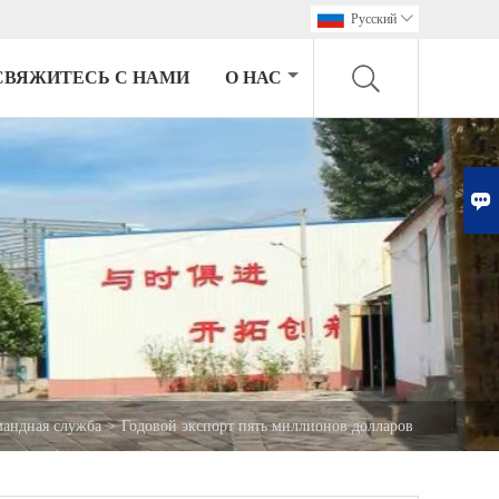
Pусский

СВЯЖИТЕСЬ С НАМИ
О НАС

андная служба
>
Годовой экспорт пять миллионов долларов