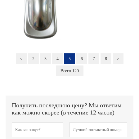
<
2
3
4
5
6
7
8
>
Всего 120
Получить последнюю цену? Мы ответим
как можно скорее (в течение 12 часов)