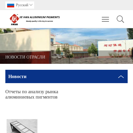
Pусский

Toggle main m
НОВОСТИ ОТРАСЛИ
Hовости
Отчеты по анализу рынка
алюминиевых пигментов