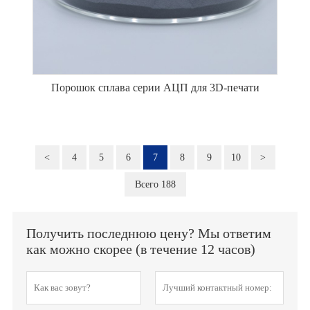
Порошок сплава серии АЦП для 3D-печати
<
4
5
6
7
8
9
10
>
Всего 188
Получить последнюю цену? Мы ответим
как можно скорее (в течение 12 часов)